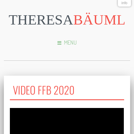
info
THERESA
BÄUML
MENU
VIDEO FFB 2020